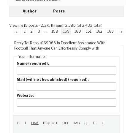
Author
Posts
Viewing 15 posts - 2,371 through 2,385 (of 2,433 total)
←
1
2
3
…
158
159
160
161
162
163
→
Reply To: Reply #169068 in Excellent Assistance With
Football That Anyone Can Effortlessly Comply with
Your information:
Name (required):
Mail (will not be published) (required):
Website: