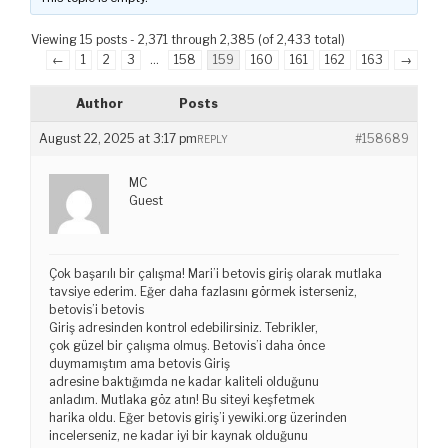
Viewing 15 posts - 2,371 through 2,385 (of 2,433 total)
←
1
2
3
…
158
159
160
161
162
163
→
Author
Posts
August 22, 2025 at 3:17 pm
#158689
REPLY
MC
Guest
Çok başarılı bir çalışma! Mari’i betovis giriş olarak mutlaka
tavsiye ederim. Eğer daha fazlasını görmek isterseniz,
betovis’i betovis
Giriş adresinden kontrol edebilirsiniz. Tebrikler,
çok güzel bir çalışma olmuş. Betovis’i daha önce
duymamıştım ama betovis Giriş
adresine baktığımda ne kadar kaliteli olduğunu
anladım. Mutlaka göz atın! Bu siteyi keşfetmek
harika oldu. Eğer betovis giriş’i yewiki.org üzerinden
incelerseniz, ne kadar iyi bir kaynak olduğunu