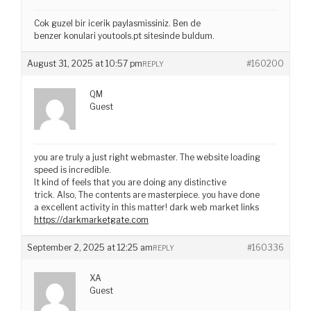
Cok guzel bir icerik paylasmissiniz. Ben de
benzer konulari youtools.pt sitesinde buldum.
August 31, 2025 at 10:57 pm
#160200
REPLY
QM
Guest
you are truly a just right webmaster. The website loading
speed is incredible.
It kind of feels that you are doing any distinctive
trick. Also, The contents are masterpiece. you have done
a excellent activity in this matter! dark web market links
https://darkmarketgate.com
September 2, 2025 at 12:25 am
#160336
REPLY
XA
Guest