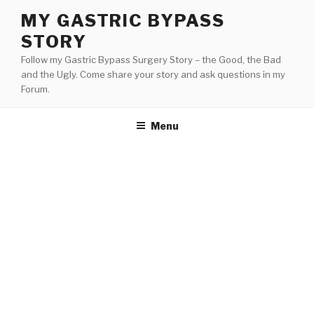
Skip
MY GASTRIC BYPASS
to
STORY
content
Follow my Gastric Bypass Surgery Story – the Good, the Bad
and the Ugly. Come share your story and ask questions in my
Forum.
Menu