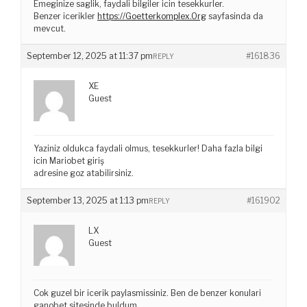
Emeginize saglik, faydali bilgiler icin tesekkurler.
Benzer icerikler
https://Goetterkomplex.Org
sayfasinda da
mevcut.
September 12, 2025 at 11:37 pm
#161836
REPLY
XE
Guest
Yaziniz oldukca faydali olmus, tesekkurler! Daha fazla bilgi
icin Mariobet giriş
adresine goz atabilirsiniz.
September 13, 2025 at 1:13 pm
#161902
REPLY
LX
Guest
Cok guzel bir icerik paylasmissiniz. Ben de benzer konulari
ganobet sitesinde buldum.