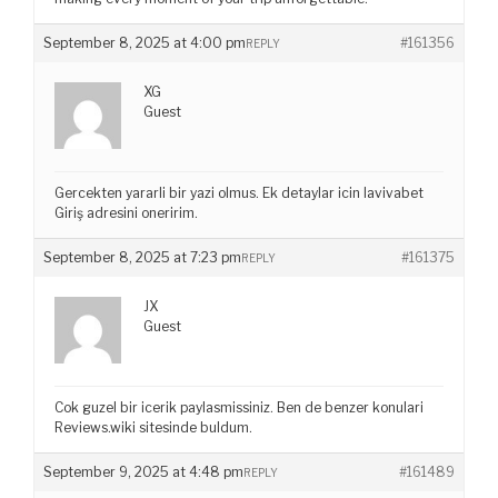
September 8, 2025 at 4:00 pm
#161356
REPLY
XG
Guest
Gercekten yararli bir yazi olmus. Ek detaylar icin lavivabet
Giriş adresini oneririm.
September 8, 2025 at 7:23 pm
#161375
REPLY
JX
Guest
Cok guzel bir icerik paylasmissiniz. Ben de benzer konulari
Reviews.wiki sitesinde buldum.
September 9, 2025 at 4:48 pm
#161489
REPLY