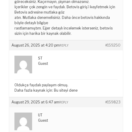
göreceksiniz. Kaçırmayın, pişman olmazsınız.
İçerikler çok zengin ve faydalı. Betovis giriş’i keşfetmek için
Betovis adresine mutlaka göz
atın. Mutlaka denemelisiniz. Daha önce betovis hakkında
böyle detaylı bilgiye
rastlamamıştım. Eğer detaylı incelemek isterseniz, betovis
sizin için harika bir kaynak olabilir.
August 26, 2025 at 4:20 pm
#159250
REPLY
ST
Guest
Oldukça faydalı paylaşım olmuş.
Daha fazla kaynak için: Bu siteyi dene
August 29, 2025 at 6:47 am
#159823
REPLY
UT
Guest