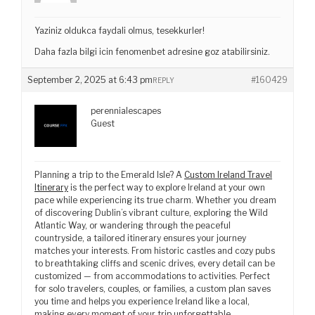
Yaziniz oldukca faydali olmus, tesekkurler!
Daha fazla bilgi icin fenomenbet adresine goz atabilirsiniz.
September 2, 2025 at 6:43 pm
#160429
REPLY
perennialescapes
Guest
Planning a trip to the Emerald Isle? A
Custom Ireland Travel
Itinerary
is the perfect way to explore Ireland at your own
pace while experiencing its true charm. Whether you dream
of discovering Dublin’s vibrant culture, exploring the Wild
Atlantic Way, or wandering through the peaceful
countryside, a tailored itinerary ensures your journey
matches your interests. From historic castles and cozy pubs
to breathtaking cliffs and scenic drives, every detail can be
customized — from accommodations to activities. Perfect
for solo travelers, couples, or families, a custom plan saves
you time and helps you experience Ireland like a local,
making every moment of your trip unforgettable.