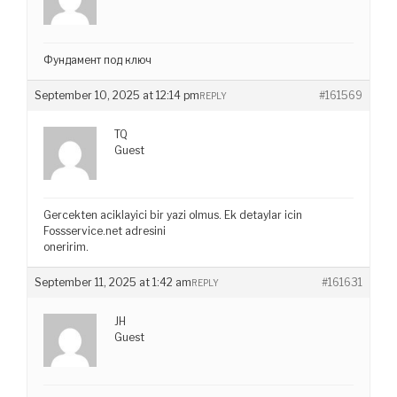
Фундамент под ключ
September 10, 2025 at 12:14 pm
#161569
REPLY
TQ
Guest
Gercekten aciklayici bir yazi olmus. Ek detaylar icin
Fossservice.net adresini
oneririm.
September 11, 2025 at 1:42 am
#161631
REPLY
JH
Guest