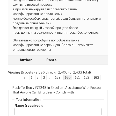
улучшить игровой процесс,
а при этом не нарушая использовать такие
модифицированные приложения
можно без особых опасностей, если быть внимательным и
следить за обновлениями.
Это делает каждый игровой процесс более
насыщенным, а возможности практически бесконечные.
Обязательно попробуйте попробовать такие
модифицированные версии для Android — это может
открыть новые горизонты
Author
Posts
Viewing 15 posts - 2,386 through 2,400 (of 2,433 total)
←
1
2
3
…
159
160
161
162
163
→
Reply To: Reply #72248 in Excellent Assistance With Football
That Anyone Can Effortlessly Comply with
Your information:
Name (required):