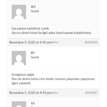
WZ
Guest
Gerçekten kaliteli bir içerik.
Ayrıca dinimi binisi ile ilgili daha fazla kaynak bulabilirsiniz.
November 5, 2025 at 4:40 pm
#169086
REPLY
MT
Guest
Emeğinize sağlık.
Ben de dinimi binisi virin siteler üzerine çalışmalar yapıyorum,
ilgini çekebilir.
November 5, 2025 at 4:43 pm
#169087
REPLY
AS