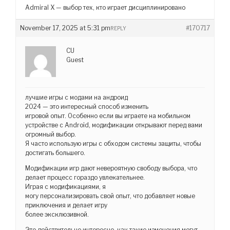
Admiral X — выбор тех, кто играет дисциплинировано
November 17, 2025 at 5:31 pm
#170717
REPLY
CU
Guest
лучшие игры с модами на андроид
2024 — это интересный способ изменить
игровой опыт. Особенно если вы играете на мобильном
устройстве с Android, модификации открывают перед вами
огромный выбор.
Я часто использую игры с обходом системы защиты, чтобы
достигать большего.
Модификации игр дают невероятную свободу выбора, что
делает процесс гораздо увлекательнее.
Играя с модификациями, я
могу персонализировать свой опыт, что добавляет новые
приключения и делает игру
более эксклюзивной.
Это действительно интересно, как такие изменения могут