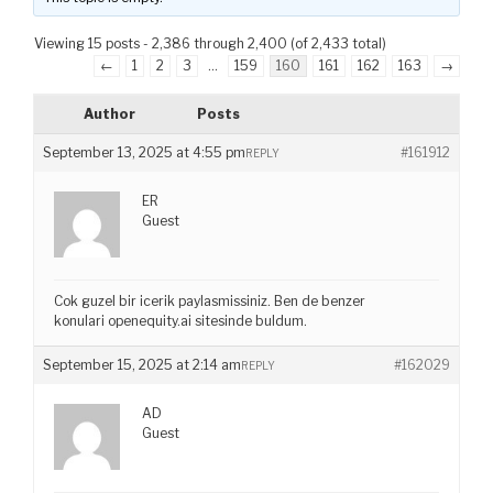
Viewing 15 posts - 2,386 through 2,400 (of 2,433 total)
←
1
2
3
…
159
160
161
162
163
→
Author
Posts
September 13, 2025 at 4:55 pm
#161912
REPLY
ER
Guest
Cok guzel bir icerik paylasmissiniz. Ben de benzer
konulari openequity.ai sitesinde buldum.
September 15, 2025 at 2:14 am
#162029
REPLY
AD
Guest