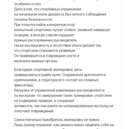
особенно остро.
Дело в том, что спортивные упражнения
на начальном этапе делаются без четкого соблюдения
техники безопасности.
При попытке найти конкретную позу
неопытный спортсмен путает стойки, занимает неверную
позицию, а иногда совсем нарушает
прямые распоряжения руководителя.
такая несерьезность и отсутствие опыта делают так,
что спортсмен становится уязвимым.
Он травмируется,и повреждает кости и
жизненно важные органы.
Благодаря спортивной экипировки, риск
травмироваться равен нулю. Снаряжение дополняется
креплениями, а структура его состоит из сложные
фиксаторы.
Нагрузка от упражнений равномерно распределяется
по мускулам. по завершению таких тренировок спортсмен
не подвержен травмам, и сохраняет
активность, так как ранее не натренированные мускулы не
получают повреждений.
Самостоятельно приобретать экипировку не нужно.
Лишь тренер понимает, как именно нужно защитить себя на