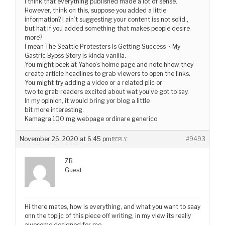
I think that everything published made a lot of sense.
However, think on this, suppose you added a little
information? I ain’t suggesting your content iss not solid.,
but hat if you added something that makes people desire
more?
I mean The Seattle Protesters Is Getting Success ~ My
Gastric Bypss Story is kinda vanilla.
You might peek at Yahoo’s holme page and note hhow they
create article headlines to grab viewers to open the links.
You might try adding a video or a related piic or
two to grab readers excited about wat you’ve got to say.
In my opinion, it would bring yor blog a little
bit more interesting.
Kamagra 100 mg webpage ordinare generico
November 26, 2020 at 6:45 pm
#9493
REPLY
ZB
Guest
Hi there mates, how is everything, and what you want to saay
onn the topijc of this piece off writing, in my view its really
awesome designed for me.