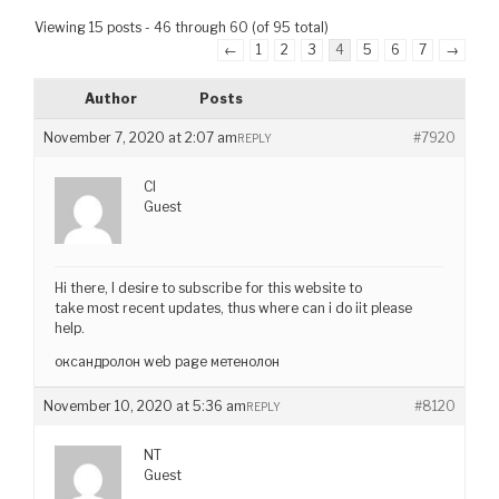
Viewing 15 posts - 46 through 60 (of 95 total)
←
1
2
3
4
5
6
7
→
Author
Posts
November 7, 2020 at 2:07 am
#7920
REPLY
CI
Guest
Hi there, I desire to subscribe for this website to
take most recent updates, thus where can i do iit please
help.
оксандролон web page метенолон
November 10, 2020 at 5:36 am
#8120
REPLY
NT
Guest