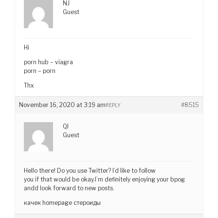
NJ
Guest
Hi
porn hub – viagra
porn – porn
Thx
November 16, 2020 at 3:19 am
#8515
REPLY
QI
Guest
Hello there! Do you use Twitter? I’d like to follow
you if that would be okay.I’m definitely enjoying your bpog
andd look forward to new posts.
качек homepage стероиды