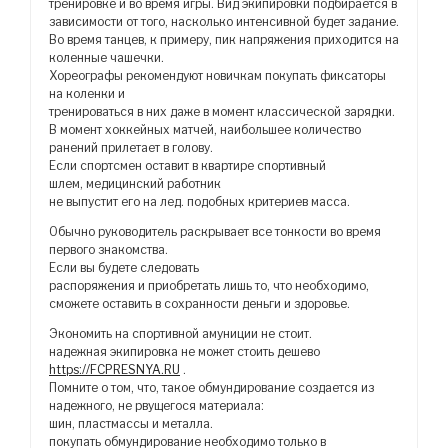
тренировке и во время игры. Вид экипировки подбирается в
зависимости от того, насколько интенсивной будет задание.
Во время танцев, к примеру, пик напряжения приходится на
коленные чашечки.
Хореографы рекомендуют новичкам покупать фиксаторы
на коленки и
тренироваться в них даже в момент классической зарядки.
В момент хоккейных матчей, наибольшее количество
ранений прилетает в голову.
Если спортсмен оставит в квартире спортивный
шлем, медицинский работник
не выпустит его на лед. подобных критериев масса.
Обычно руководитель раскрывает все тонкости во время
первого знакомства.
Если вы будете следовать
распоряжения и приобретать лишь то, что необходимо,
сможете оставить в сохранности деньги и здоровье.
Экономить на спортивной амуниции не стоит.
надежная экипировка не может стоить дешево
https://FCPRESNYA.RU
.
Помните о том, что, такое обмундирование создается из
надежного, не рвущегося материала:
шин, пластмассы и металла.
покупать обмундирование необходимо только в