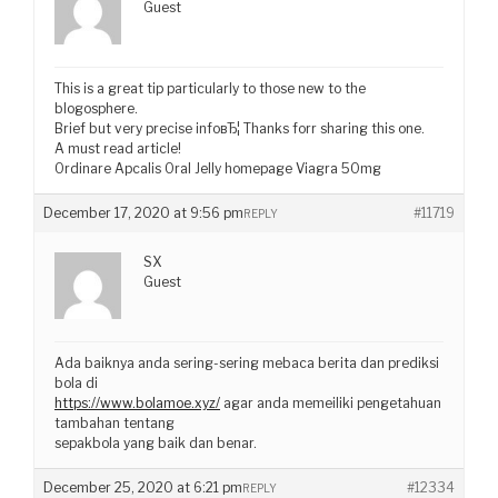
Guest
This is a great tip particularly to those new to the
blogosphere.
Brief but very precise infoвЂ¦ Thanks forr sharing this one.
A must read article!
Ordinare Apcalis Oral Jelly homepage Viagra 50mg
December 17, 2020 at 9:56 pm
#11719
REPLY
SX
Guest
Ada baiknya anda sering-sering mebaca berita dan prediksi
bola di
https://www.bolamoe.xyz/
agar anda memeiliki pengetahuan
tambahan tentang
sepakbola yang baik dan benar.
December 25, 2020 at 6:21 pm
#12334
REPLY