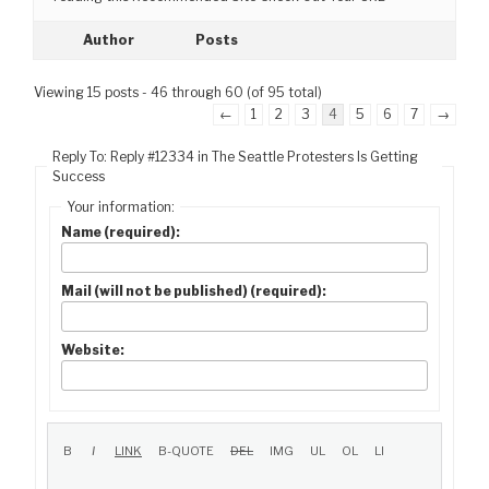
Author
Posts
Viewing 15 posts - 46 through 60 (of 95 total)
←
1
2
3
4
5
6
7
→
Reply To: Reply #12334 in The Seattle Protesters Is Getting
Success
Your information:
Name (required):
Mail (will not be published) (required):
Website: