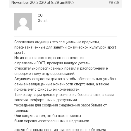
November 20, 2020 at 8:29 am
#8718
REPLY
CO
Guest
Спортивная амуниция это специальные предметы,
предназначенные для занятий физической культурой sport
sport .
Их изготавливают в строгом соответствии
с правилами ГОСТ, проверяя каждую деталь
относительно предписанных правил и распоряжений к
определенному виду соревнований.
Амуниция создается для того, чтобы обезопаситьот ушибов
самые незащищенные конечности спортсмена, а также
помочь ему с фиксацией конечностей.
Такие амуниции делают упражнения безопасными, а сами
занятия комфортными и доступными.
техзадание для создания снаряжения разрабатывают
тренеры.
Они следят за тем, чтобы все элементы
были хорошо изготовленными и надежными.
людям без опыта спортивная экипировка необходима