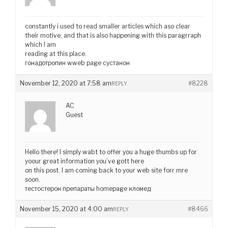
constantly i used to read smaller articles which aso clear
their motive, and that is also happening with this paragrraph
which I am
reading at this place.
гонадотропин wweb page сустанон
November 12, 2020 at 7:58 am
#8228
REPLY
AC
Guest
Hello there! I simply wabt to offer you a huge thumbs up for
yoour great information you’ve gott here
on this post. I am coming back to your web site forr mre
soon.
тестостерон препараты homepage кломед
November 15, 2020 at 4:00 am
#8466
REPLY