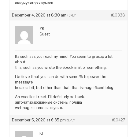
аккумулятор харьков
December 4, 2020 at 8:30 am
#10338
REPLY
YK
Guest
Its such aas you read my mind! You seem to graspp a lot
about
this, such as you wrote the ebook in iit or something.
I believe tthat you can do with some % to power the
messsage
house a bit, but other than that, that is magnificent blog.
An excellent read. I’ll definitely be back.
автоматизированные системы полива
webpage автополив купить
December 5, 2020 at 6:35 pm
#10427
REPLY
KI