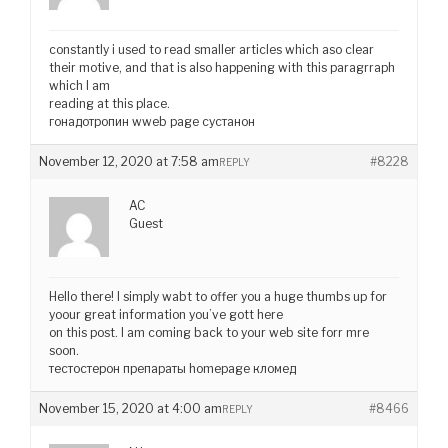
constantly i used to read smaller articles which aso clear
their motive, and that is also happening with this paragrraph
which I am
reading at this place.
гонадотропин wweb page сустанон
November 12, 2020 at 7:58 am
#8228
REPLY
AC
Guest
Hello there! I simply wabt to offer you a huge thumbs up for
yoour great information you’ve gott here
on this post. I am coming back to your web site forr mre
soon.
тестостерон препараты homepage кломед
November 15, 2020 at 4:00 am
#8466
REPLY