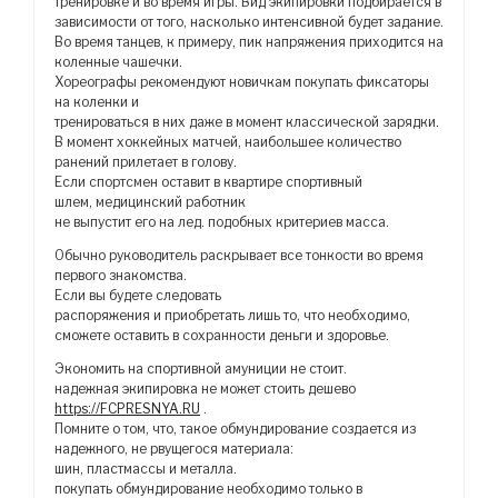
тренировке и во время игры. Вид экипировки подбирается в
зависимости от того, насколько интенсивной будет задание.
Во время танцев, к примеру, пик напряжения приходится на
коленные чашечки.
Хореографы рекомендуют новичкам покупать фиксаторы
на коленки и
тренироваться в них даже в момент классической зарядки.
В момент хоккейных матчей, наибольшее количество
ранений прилетает в голову.
Если спортсмен оставит в квартире спортивный
шлем, медицинский работник
не выпустит его на лед. подобных критериев масса.
Обычно руководитель раскрывает все тонкости во время
первого знакомства.
Если вы будете следовать
распоряжения и приобретать лишь то, что необходимо,
сможете оставить в сохранности деньги и здоровье.
Экономить на спортивной амуниции не стоит.
надежная экипировка не может стоить дешево
https://FCPRESNYA.RU
.
Помните о том, что, такое обмундирование создается из
надежного, не рвущегося материала:
шин, пластмассы и металла.
покупать обмундирование необходимо только в