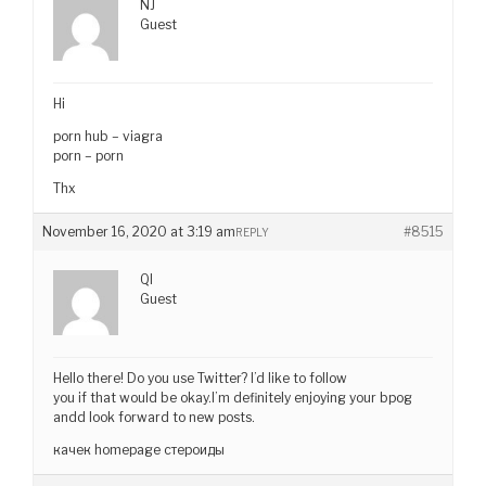
NJ
Guest
Hi
porn hub – viagra
porn – porn
Thx
November 16, 2020 at 3:19 am
#8515
REPLY
QI
Guest
Hello there! Do you use Twitter? I’d like to follow
you if that would be okay.I’m definitely enjoying your bpog
andd look forward to new posts.
качек homepage стероиды