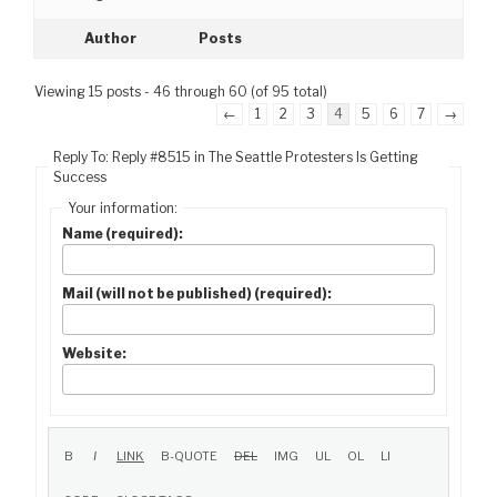
Author
Posts
Viewing 15 posts - 46 through 60 (of 95 total)
←
1
2
3
4
5
6
7
→
Reply To: Reply #8515 in The Seattle Protesters Is Getting
Success
Your information:
Name (required):
Mail (will not be published) (required):
Website: