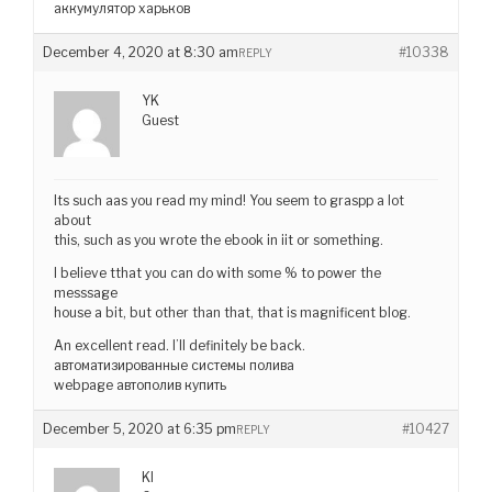
аккумулятор харьков
December 4, 2020 at 8:30 am
#10338
REPLY
YK
Guest
Its such aas you read my mind! You seem to graspp a lot
about
this, such as you wrote the ebook in iit or something.
I believe tthat you can do with some % to power the
messsage
house a bit, but other than that, that is magnificent blog.
An excellent read. I’ll definitely be back.
автоматизированные системы полива
webpage автополив купить
December 5, 2020 at 6:35 pm
#10427
REPLY
KI