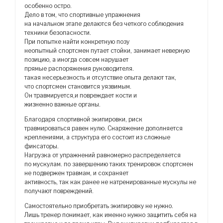
особенно остро.
Дело в том, что спортивные упражнения
на начальном этапе делаются без четкого соблюдения
техники безопасности.
При попытке найти конкретную позу
неопытный спортсмен путает стойки, занимает неверную
позицию, а иногда совсем нарушает
прямые распоряжения руководителя.
такая несерьезность и отсутствие опыта делают так,
что спортсмен становится уязвимым.
Он травмируется,и повреждает кости и
жизненно важные органы.
Благодаря спортивной экипировки, риск
травмироваться равен нулю. Снаряжение дополняется
креплениями, а структура его состоит из сложные
фиксаторы.
Нагрузка от упражнений равномерно распределяется
по мускулам. по завершению таких тренировок спортсмен
не подвержен травмам, и сохраняет
активность, так как ранее не натренированные мускулы не
получают повреждений.
Самостоятельно приобретать экипировку не нужно.
Лишь тренер понимает, как именно нужно защитить себя на