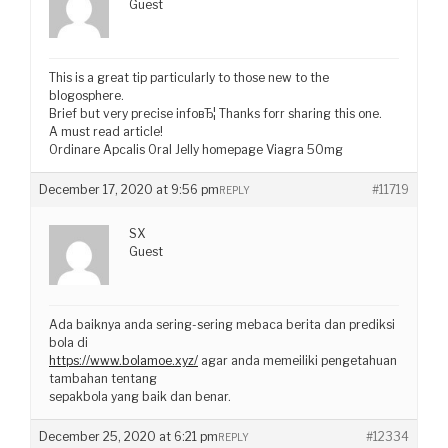
Guest
This is a great tip particularly to those new to the
blogosphere.
Brief but very precise infoвЂ¦ Thanks forr sharing this one.
A must read article!
Ordinare Apcalis Oral Jelly homepage Viagra 50mg
December 17, 2020 at 9:56 pm
#11719
REPLY
SX
Guest
Ada baiknya anda sering-sering mebaca berita dan prediksi
bola di
https://www.bolamoe.xyz/
agar anda memeiliki pengetahuan
tambahan tentang
sepakbola yang baik dan benar.
December 25, 2020 at 6:21 pm
#12334
REPLY