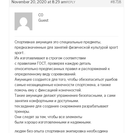
November 20, 2020 at 8:29 am
#8718
REPLY
CO
Guest
Спортивная амуниция это специальные предметы,
предназначенные для занятий физической культурой sport
sport .
Их изготавливают в строгом соответствии
с правилами ГОСТ, проверяя каждую деталь
относительно предписанных правил и распоряжений к
определенному виду соревнований.
Амуниция создается для того, чтобы обезопаситьот ушибов
самые незащищенные конечности спортсмена, а также
помочь ему с фиксацией конечностей.
Такие амуниции делают упражнения безопасными, а сами
занятия комфортными и доступными.
техзадание для создания снаряжения разрабатывают
тренеры.
Они следят за тем, чтобы все элементы
были хорошо изготовленными и надежными.
людям без опыта спортивная экипировка необходима