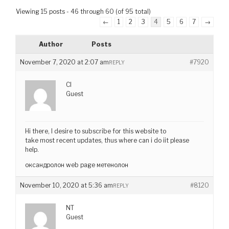
Viewing 15 posts - 46 through 60 (of 95 total)
←
1
2
3
4
5
6
7
→
Author
Posts
November 7, 2020 at 2:07 am
#7920
REPLY
CI
Guest
Hi there, I desire to subscribe for this website to
take most recent updates, thus where can i do iit please
help.
оксандролон web page метенолон
November 10, 2020 at 5:36 am
#8120
REPLY
NT
Guest