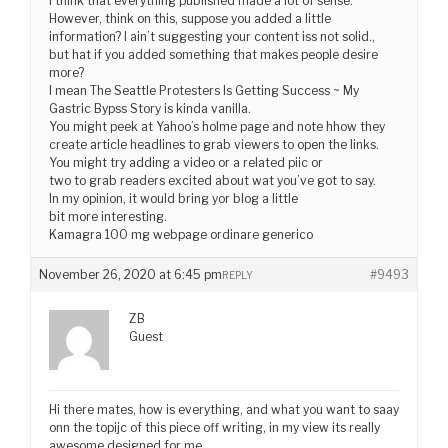
I think that everything published made a lot of sense.
However, think on this, suppose you added a little
information? I ain’t suggesting your content iss not solid.,
but hat if you added something that makes people desire
more?
I mean The Seattle Protesters Is Getting Success ~ My
Gastric Bypss Story is kinda vanilla.
You might peek at Yahoo’s holme page and note hhow they
create article headlines to grab viewers to open the links.
You might try adding a video or a related piic or
two to grab readers excited about wat you’ve got to say.
In my opinion, it would bring yor blog a little
bit more interesting.
Kamagra 100 mg webpage ordinare generico
November 26, 2020 at 6:45 pm
#9493
REPLY
ZB
Guest
Hi there mates, how is everything, and what you want to saay
onn the topijc of this piece off writing, in my view its really
awesome designed for me.