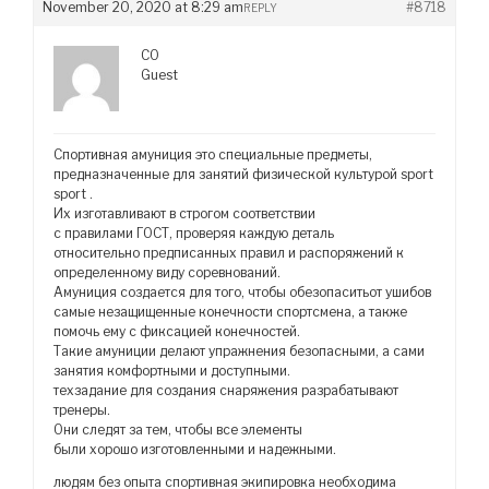
November 20, 2020 at 8:29 am
#8718
REPLY
CO
Guest
Спортивная амуниция это специальные предметы,
предназначенные для занятий физической культурой sport
sport .
Их изготавливают в строгом соответствии
с правилами ГОСТ, проверяя каждую деталь
относительно предписанных правил и распоряжений к
определенному виду соревнований.
Амуниция создается для того, чтобы обезопаситьот ушибов
самые незащищенные конечности спортсмена, а также
помочь ему с фиксацией конечностей.
Такие амуниции делают упражнения безопасными, а сами
занятия комфортными и доступными.
техзадание для создания снаряжения разрабатывают
тренеры.
Они следят за тем, чтобы все элементы
были хорошо изготовленными и надежными.
людям без опыта спортивная экипировка необходима