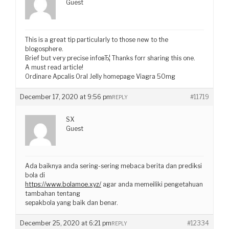
Guest
This is a great tip particularly to those new to the
blogosphere.
Brief but very precise infoвЂ¦ Thanks forr sharing this one.
A must read article!
Ordinare Apcalis Oral Jelly homepage Viagra 50mg
December 17, 2020 at 9:56 pm
#11719
REPLY
SX
Guest
Ada baiknya anda sering-sering mebaca berita dan prediksi
bola di
https://www.bolamoe.xyz/
agar anda memeiliki pengetahuan
tambahan tentang
sepakbola yang baik dan benar.
December 25, 2020 at 6:21 pm
#12334
REPLY