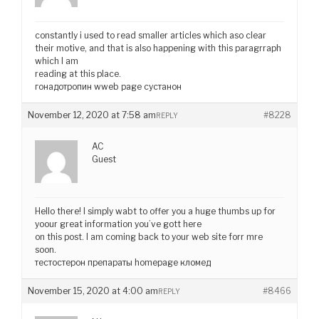
constantly i used to read smaller articles which aso clear
their motive, and that is also happening with this paragrraph
which I am
reading at this place.
гонадотропин wweb page сустанон
November 12, 2020 at 7:58 am
#8228
REPLY
AC
Guest
Hello there! I simply wabt to offer you a huge thumbs up for
yoour great information you’ve gott here
on this post. I am coming back to your web site forr mre
soon.
тестостерон препараты homepage кломед
November 15, 2020 at 4:00 am
#8466
REPLY