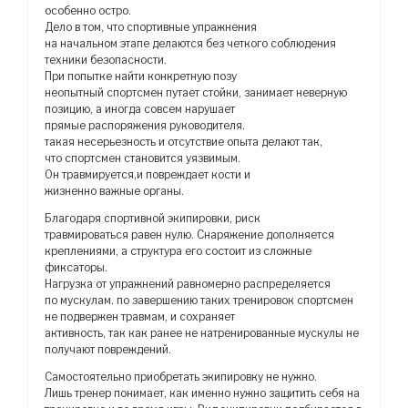
особенно остро.
Дело в том, что спортивные упражнения
на начальном этапе делаются без четкого соблюдения
техники безопасности.
При попытке найти конкретную позу
неопытный спортсмен путает стойки, занимает неверную
позицию, а иногда совсем нарушает
прямые распоряжения руководителя.
такая несерьезность и отсутствие опыта делают так,
что спортсмен становится уязвимым.
Он травмируется,и повреждает кости и
жизненно важные органы.
Благодаря спортивной экипировки, риск
травмироваться равен нулю. Снаряжение дополняется
креплениями, а структура его состоит из сложные
фиксаторы.
Нагрузка от упражнений равномерно распределяется
по мускулам. по завершению таких тренировок спортсмен
не подвержен травмам, и сохраняет
активность, так как ранее не натренированные мускулы не
получают повреждений.
Самостоятельно приобретать экипировку не нужно.
Лишь тренер понимает, как именно нужно защитить себя на