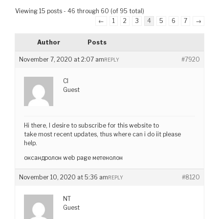
Viewing 15 posts - 46 through 60 (of 95 total)
←
1
2
3
4
5
6
7
→
Author
Posts
November 7, 2020 at 2:07 am
#7920
REPLY
CI
Guest
Hi there, I desire to subscribe for this website to
take most recent updates, thus where can i do iit please
help.
оксандролон web page метенолон
November 10, 2020 at 5:36 am
#8120
REPLY
NT
Guest