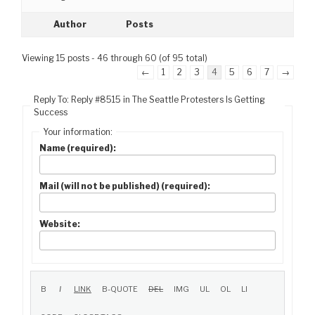
Author
Posts
Viewing 15 posts - 46 through 60 (of 95 total)
←
1
2
3
4
5
6
7
→
Reply To: Reply #8515 in The Seattle Protesters Is Getting
Success
Your information:
Name (required):
Mail (will not be published) (required):
Website: