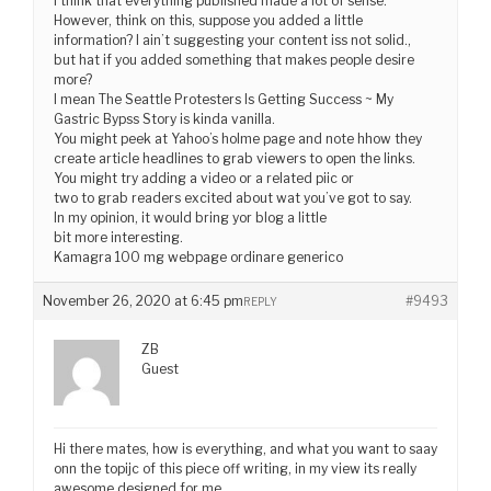
I think that everything published made a lot of sense.
However, think on this, suppose you added a little
information? I ain’t suggesting your content iss not solid.,
but hat if you added something that makes people desire
more?
I mean The Seattle Protesters Is Getting Success ~ My
Gastric Bypss Story is kinda vanilla.
You might peek at Yahoo’s holme page and note hhow they
create article headlines to grab viewers to open the links.
You might try adding a video or a related piic or
two to grab readers excited about wat you’ve got to say.
In my opinion, it would bring yor blog a little
bit more interesting.
Kamagra 100 mg webpage ordinare generico
November 26, 2020 at 6:45 pm
#9493
REPLY
ZB
Guest
Hi there mates, how is everything, and what you want to saay
onn the topijc of this piece off writing, in my view its really
awesome designed for me.