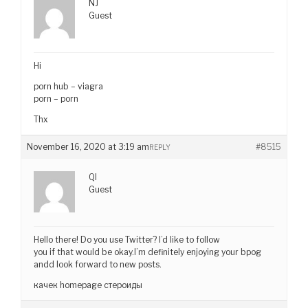
NJ
Guest
Hi
porn hub – viagra
porn – porn
Thx
November 16, 2020 at 3:19 am
#8515
REPLY
QI
Guest
Hello there! Do you use Twitter? I’d like to follow
you if that would be okay.I’m definitely enjoying your bpog
andd look forward to new posts.
качек homepage стероиды