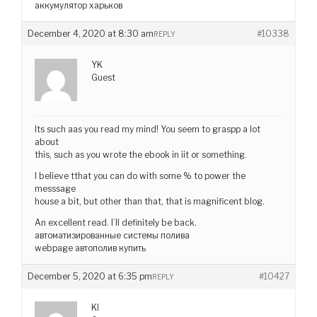
аккумулятор харьков
December 4, 2020 at 8:30 am
#10338
REPLY
YK
Guest
Its such aas you read my mind! You seem to graspp a lot
about
this, such as you wrote the ebook in iit or something.
I believe tthat you can do with some % to power the
messsage
house a bit, but other than that, that is magnificent blog.
An excellent read. I’ll definitely be back.
автоматизированные системы полива
webpage автополив купить
December 5, 2020 at 6:35 pm
#10427
REPLY
KI