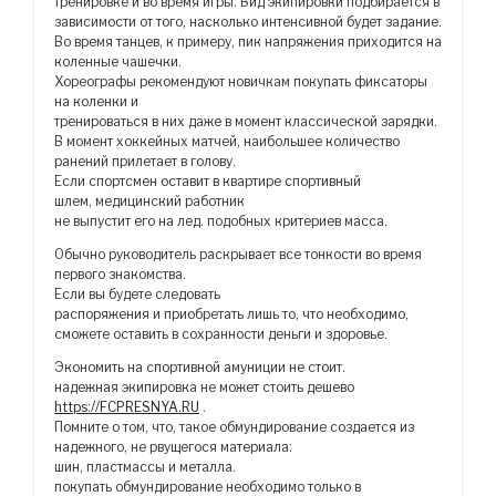
тренировке и во время игры. Вид экипировки подбирается в
зависимости от того, насколько интенсивной будет задание.
Во время танцев, к примеру, пик напряжения приходится на
коленные чашечки.
Хореографы рекомендуют новичкам покупать фиксаторы
на коленки и
тренироваться в них даже в момент классической зарядки.
В момент хоккейных матчей, наибольшее количество
ранений прилетает в голову.
Если спортсмен оставит в квартире спортивный
шлем, медицинский работник
не выпустит его на лед. подобных критериев масса.
Обычно руководитель раскрывает все тонкости во время
первого знакомства.
Если вы будете следовать
распоряжения и приобретать лишь то, что необходимо,
сможете оставить в сохранности деньги и здоровье.
Экономить на спортивной амуниции не стоит.
надежная экипировка не может стоить дешево
https://FCPRESNYA.RU
.
Помните о том, что, такое обмундирование создается из
надежного, не рвущегося материала:
шин, пластмассы и металла.
покупать обмундирование необходимо только в