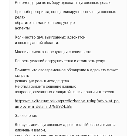
Рекомендации по выбору адвоката в уголовных делах
При выборе юриста, специализирующегося на уголовных
делах,
обратите внимание на следующие
аспекты:
Количество дел, выигранных адвокатом,
и опыт в данной области.
Мнения клиентов и репутация специалиста.
Ясность условий сотрудничества и стоимость услуг.
Помните, что своевременное обращение к адвокату может
сыграть
решающую роль в исходе дела.
Не откладывайте решение важных
вопросов, связанных с защитой ваших прав и интересов.
https://m.avito.ru/moskva/predlozheniya_uslug/advokat_po_
ugolovnym_delam_3789924168
Заключение
Консультация с уголовным адвокатом в Москве является
ключевым шагом,
способным значительно изменить результат уголовного