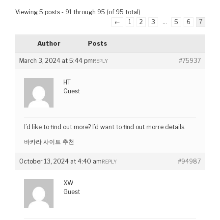
Viewing 5 posts - 91 through 95 (of 95 total)
←
1
2
3
…
5
6
7
Author
Posts
March 3, 2024 at 5:44 pm
#75937
REPLY
HT
Guest
I’d like to find out more? I’d want to find out morre details.
바카라 사이트 추천
October 13, 2024 at 4:40 am
#94987
REPLY
XW
Guest