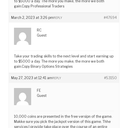
to $5000 a day. The more you make, the more we both
gain.Copy Professional Traders
March 2, 2023 at 3:26 pm
#47694
REPLY
RC
Guest
Take your trading skills to the next level and start earning up
to $5000 a day. The more you make, the more we both
gain.Copy Binary Options Strategies
May 27, 2023 at 12:41 am
#53150
REPLY
FE
Guest
10,000 coins are presented in the free versipn of the game.
Makke sure you pick the jackpot version of this game. Thhe
services I provide take place over the course of an entire