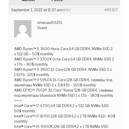
September 1, 2022 at 11:37 am
#40327
REPLY
omwsaul59251
Guest
AMD Ryzen™ 5 3600 Hexa-Core,64 GB DDR4, NVMe SSD 2
x 512 GB – 50$ monthly
AMD Ryzen™ 7 3700X Octa-Core,64 GB DDR4, NVMe SSD 2
x 1Tb – 80$ monthly
AMD Ryzen™ 9 3900 12-Core,128 GB DDR4, NVMe SSD 2 x
1,92Tb- 125$ monthly
AMD Ryzen™ 9 5950X 16-Core,128 GB DDR4, серверы под
эмуляторы NVMe SSD 2 x 3,84Tb – 150$ monthly
AMD EPYC™ 7502P 32-Core “Rome”128 GB DDR4, серверы
под эмуляторы bluestack NVMe SSD 1 x 1Tb – 180$ monthly
====
Intel® Core™ i7-6700,64 GB DDR4,2 x 512 GB NVMe SSD-
50$ monthly
Intel® Core™ i7-8700,128 GB DDR4,2 x 1 TB NVMe SSD- 80$
monthly
Intel® Core™ i9-9900K,128 GB DDR4,2 x 1 TB NVMe SSD-