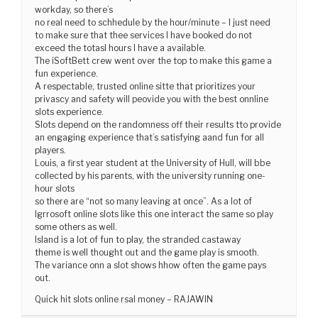
workday, so there’s
no real need to schhedule by the hour/minute – I just need
to make sure that thee services I have booked do not
exceed the totasl hours I have a available.
The iSoftBett crew went over the top to make this game a
fun experience.
A respectable, trusted online sitte that prioritizes your
privascy and safety will peovide you with the best onnline
slots experience.
Slots depend on the randomness off their results tto provide
an engaging experience that’s satisfying aand fun for all
players.
Louis, a first year student at the University of Hull, will bbe
collected by his parents, with the university running one-
hour slots
so there are “not so many leaving at once”. As a lot of
Igrrosoft online slots like this one interact the same so play
some others as well.
Island is a lot of fun to play, the stranded castaway
theme is well thought out and the game play is smooth.
The variance onn a slot shows hhow often the game pays
out.
Quick hit slots online rsal money – RAJAWIN