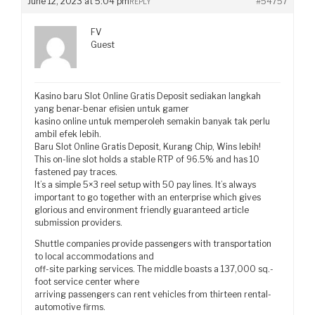
June 12, 2023 at 5:04 pm
#54757
REPLY
FV
Guest
Kasino baru Slot Online Gratis Deposit sediakan langkah
yang benar-benar efisien untuk gamer
kasino online untuk memperoleh semakin banyak tak perlu
ambil efek lebih.
Baru Slot Online Gratis Deposit, Kurang Chip, Wins lebih!
This on-line slot holds a stable RTP of 96.5% and has 10
fastened pay traces.
It’s a simple 5×3 reel setup with 50 pay lines. It’s always
important to go together with an enterprise which gives
glorious and environment friendly guaranteed article
submission providers.
Shuttle companies provide passengers with transportation
to local accommodations and
off-site parking services. The middle boasts a 137,000 sq.-
foot service center where
arriving passengers can rent vehicles from thirteen rental-
automotive firms.