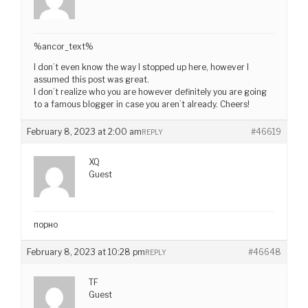
%ancor_text%
I don’t even know the way I stopped up here, however I
assumed this post was great.
I don’t realize who you are however definitely you are going
to a famous blogger in case you aren’t already. Cheers!
February 8, 2023 at 2:00 am
#46619
REPLY
XQ
Guest
порно
February 8, 2023 at 10:28 pm
#46648
REPLY
TF
Guest