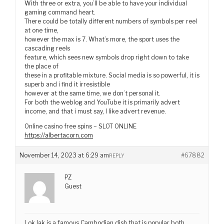
With three or extra, you’ll be able to have your individual
gaming command heart.
There could be totally different numbers of symbols per reel
at one time,
however the max is 7. What’s more, the sport uses the
cascading reels
feature, which sees new symbols drop right down to take
the place of
these in a profitable mixture. Social media is so powerful, it is
superb and i find it irresistible
however at the same time, we don’t personal it.
For both the weblog and YouTube it is primarily advert
income, and that i must say, I like advert revenue.
Online casino free spins – SLOT ONLINE
https://albertacorn.com
November 14, 2023 at 6:29 am
#67882
REPLY
PZ
Guest
Lok lak is a famous Cambodian dish that is popular both