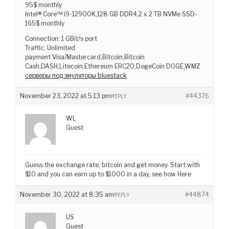
95$ monthly
Intel® Core™ i9-12900K,128 GB DDR4,2 x 2 TB NVMe SSD-
165$ monthly
Connection: 1 GBit/s port
Traffic: Unlimited
payment Visa/Mastercard,Bitcoin,Bitcoin
Cash,DASH,Litecoin,Ethereum ERC20,DogeCoin DOGE,WMZ
серверы под эмуляторы bluestack
November 23, 2022 at 5:13 pm
#44376
REPLY
WL
Guest
Guess the exchange rate, bitcoin and get money. Start with
$10 and you can earn up to $1000 in a day, see how Here
November 30, 2022 at 8:35 am
#44874
REPLY
US
Guest