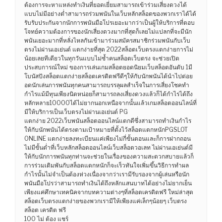
ต้องการจะหาแหล่งทำเงินที่ยอดเยี่ยมสามารถเข้าร่วมเสี่ยงดวงได้
แบบไม่มีอย่างต่ำสามารถร่วมพนันในเว็บหลักสล็อตของพวกเราได้ได้
รับรับประกันจากนักการพนันมือโปรเยอะมากว่าเป็นผู้ให้บริการที่ตอบ
โจทย์ความต้องการของนักเสี่ยงดวงมากที่สุดก็เลยไม่แปลกที่จะมีนัก
พนันเยอะมากที่หลั่งไหลกันเข้ามาร่วมสมัครสมาชิกร่วมพนันกับเว็บ
ตรงไม่ผ่านเอเย่นต์ แตกง่ายที่สุด 2022สล็อตเว็บตรงแตกง่ายการไม่
น้อยเลยทีเดียวในทุกวันแบบไม่ซ้ำคนสล็อตเว็บตรง จะช่วยเปิด
ประสบการณ์ใหม่ ของการเล่นเกมสล็อตยอดนิยมเว็บสล็อตอันดับ 1มี
โบนัสปังสล็อตแตกง่ายสล็อตเครดิตฟรีดีๆให้กับนักพนันได้นำไปต่อย
อดนักเล่นการพนันทุกคนสามารถบรรลุผลสำเร็จในการเสี่ยงโชคทำ
กำไรแม้มีทุนเพียงนิดหน่อยก็สามารถลงเสี่ยงดวงแล้วก็ได้กำไรได้ถึง
หลักหลาย10000ได้ไม่ยากนอกเหนือจากนั้นแล้วเกมสล็อตออนไลน์ที่
มีให้บริการเป็นเว็บตรงไม่ผ่านเอเย่นต์ PG
แตกง่าย 2022เว็บพนันสล็อตออนไลน์แตกดีซึ่งสามารถทำเงินกำไร
ให้กับนักพนันได้ตรงตามเป้าหมายที่ตั้งไว้สล็อตแตกหนักPGSLOT
ONLINE แตกง่ายลงทะเบียนแค่เพียงไม่กี่ขั้นตอนและก็การฝากถอน
ไม่มีขั้นต่ำที่เว็บหลักสล็อตออนไลน์เว็บสล็อตวอเลท ไม่ผ่านเอเย่นต์มี
ให้กับนักการพนันทุกท่านจะช่วยในเรื่องของความสะดวกสบายแล้วก็
การร่วมเดิมพันกับสล็อตแตกหนักก็จะเร็วทันใจเพิ่มขึ้นวิธีการทำผล
กำไรนั้นไม่จำเป็นต้องห่วงเนื่องจากว่าเรามีรับรองจากผู้เล่นหรือนัก
พนันมือโปรว่าสามารถทำเงินได้ถึงหลักแสนบาทได้อย่างไม่ยากเย็น
เพียงแค่ศึกษาเทคนิคจากบทความต่างๆที่สล็อตเครดิตฟรี ใหม่ล่าสุด
สล็อตเว็บตรงแตกง่ายของพวกเรามีให้เพียงแค่เล็กๆน้อยๆ เว็บตรง
สล็อต เครดิต ฟรี
100 ไม่ ต้อง แชร์